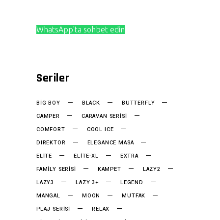
WhatsApp'ta sohbet edin
Seriler
BIG BOY
BLACK
BUTTERFLY
CAMPER
CARAVAN SERISI
COMFORT
COOL ICE
DIREKTOR
ELEGANCE MASA
ELITE
ELITE-XL
EXTRA
FAMILY SERISI
KAMPET
LAZY2
LAZY3
LAZY 3+
LEGEND
MANGAL
MOON
MUTFAK
PLAJ SERISI
RELAX