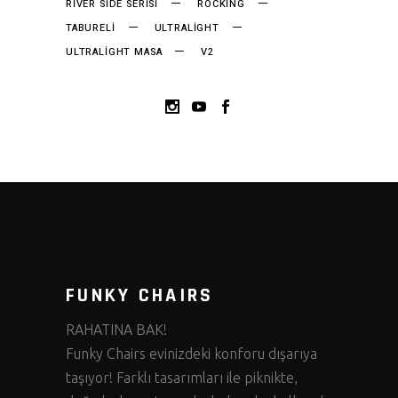
RIVER SIDE SERISI
ROCKING
TABURELI
ULTRALIGHT
ULTRALIGHT MASA
V2
FUNKY CHAIRS
RAHATINA BAK!
Funky Chairs evinizdeki konforu dışarıya
taşıyor! Farklı tasarımları ile piknikte,