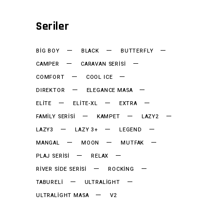
Seriler
BIG BOY
BLACK
BUTTERFLY
CAMPER
CARAVAN SERISI
COMFORT
COOL ICE
DIREKTOR
ELEGANCE MASA
ELITE
ELITE-XL
EXTRA
FAMILY SERISI
KAMPET
LAZY2
LAZY3
LAZY 3+
LEGEND
MANGAL
MOON
MUTFAK
PLAJ SERISI
RELAX
RIVER SIDE SERISI
ROCKING
TABURELI
ULTRALIGHT
ULTRALIGHT MASA
V2