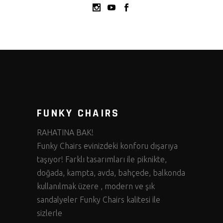
FUNKY CHAIRS
RAHATINA BAK!
Funky Chairs evinizdeki konforu dışarıya
taşıyor! Farklı tasarımları ile piknikte,
doğada, kampta, avda, bahçede, balkonda
kullanılmak üzere , modern ve şık
sandalyeler Funky Chairs kalitesi ile
sizlerle