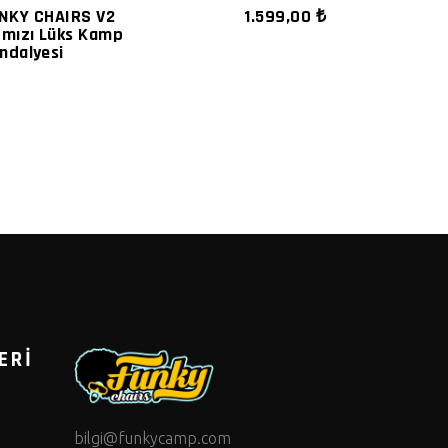
NKY CHAIRS V2
1.599,00
₺
rmızı Lüks Kamp
ndalyesi
ERİ
bilgi@funkycamp.com