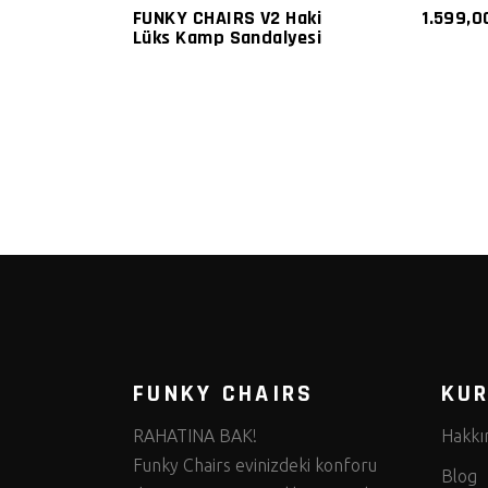
FUNKY CHAIRS V2 Haki
1.599,
Lüks Kamp Sandalyesi
FUNKY CHAIRS
KU
RAHATINA BAK!
Hakkı
Funky Chairs evinizdeki konforu
Blog