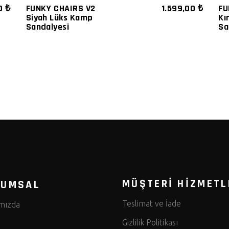
00
₺
FUNKY CHAIRS V2
1.599,00
₺
FU
Siyah Lüks Kamp
Kı
Sandalyesi
Sa
MÜŞTERİ HİZMETL
RUMSAL
Teslimat ve İade
mızda
Gizlilik Politikası