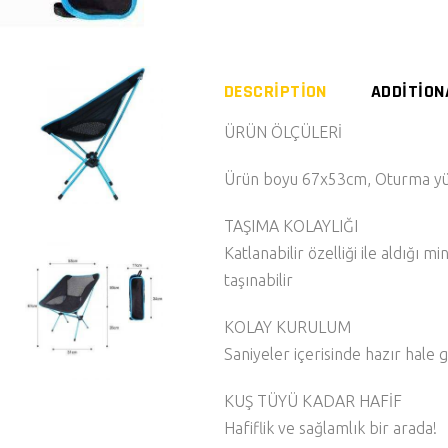
DESCRIPTION
ADDITION
ÜRÜN ÖLÇÜLERİ
Ürün boyu 67x53cm, Oturma yük
TAŞIMA KOLAYLIĞI
Katlanabilir özelliği ile aldığı 
taşınabilir
KOLAY KURULUM
Saniyeler içerisinde hazır hale ge
KUŞ TÜYÜ KADAR HAFİF
Hafiflik ve sağlamlık bir arada!