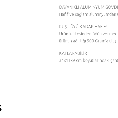
DAYANIKLI ALÜMİNYUM GÖVD
Hafif ve sağlam alüminyumdan üre
KUŞ TÜYÜ KADAR HAFİF!
Ürün kalitesinden ödün vermeden
ürünün ağırlığı 900 Gram’a ulaşm
KATLANABİLİR
34x11x9 cm boyutlarındaki çanta
s