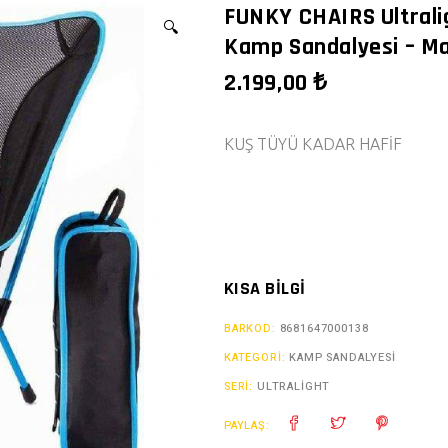
FUNKY CHAIRS Ultrali
🔍
Kamp Sandalyesi – Ma
2.199,00
₺
KUŞ TÜYÜ KADAR HAFİF
KISA BILGI
BARKOD:
8681647000138
KATEGORI:
KAMP SANDALYESİ
SERI:
ULTRALIGHT
PAYLAŞ: