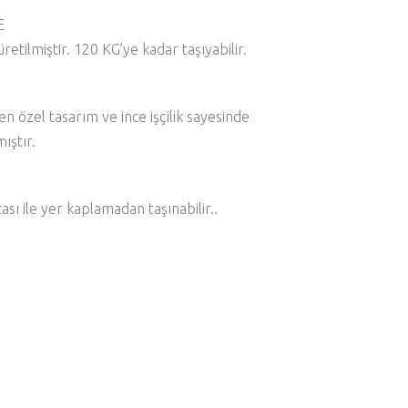
E
tilmiştir. 120 KG’ye kadar taşıyabilir.
 özel tasarım ve ince işçilik sayesinde
ıştır.
sı ile yer kaplamadan taşınabilir..