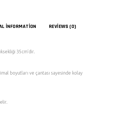
AL INFORMATION
REVIEWS (0)
sekliği 35cm’dir.
minimal boyutları ve çantası sayesinde kolay
lir.