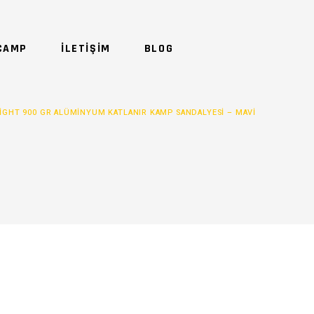
CAMP
İLETİŞİM
BLOG
IGHT 900 GR ALÜMINYUM KATLANIR KAMP SANDALYESI – MAVI