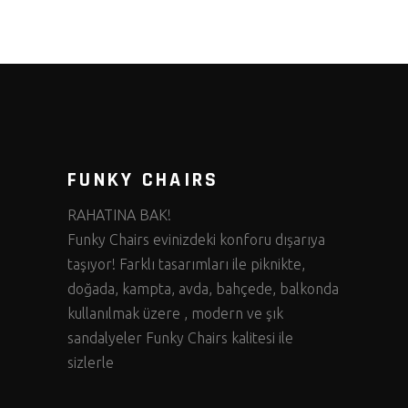
FUNKY CHAIRS
RAHATINA BAK!
Funky Chairs evinizdeki konforu dışarıya
taşıyor! Farklı tasarımları ile piknikte,
doğada, kampta, avda, bahçede, balkonda
kullanılmak üzere , modern ve şık
sandalyeler Funky Chairs kalitesi ile
sizlerle