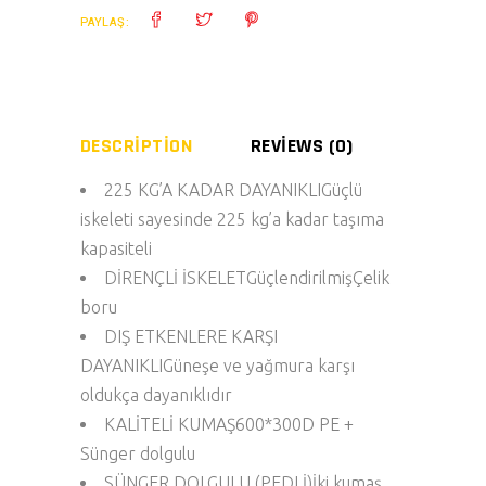
PAYLAŞ:
DESCRIPTION
REVIEWS (0)
225 KG’A KADAR DAYANIKLI
Güçlü
iskeleti sayesinde 225 kg’a kadar taşıma
kapasiteli
DİRENÇLİ İSKELET
GüçlendirilmişÇelik
boru
DIŞ ETKENLERE KARŞI
DAYANIKLI
Güneşe ve yağmura karşı
oldukça dayanıklıdır
KALİTELİ KUMAŞ
600*300D PE +
Sünger dolgulu
SÜNGER DOLGULU (PEDLİ)
İki kumaş